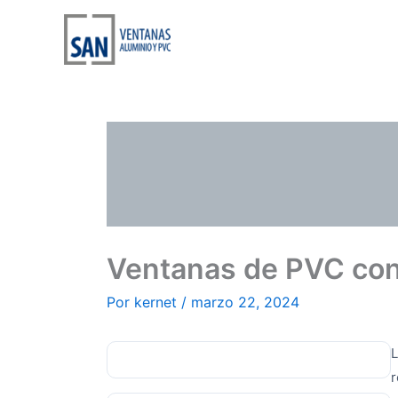
Ir
al
contenido
Ventanas de PVC con
Por
kernet
/
marzo 22, 2024
L
r